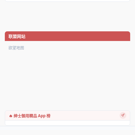
联盟网站
欲望地图
🔥 绅士御用精品 App 榜