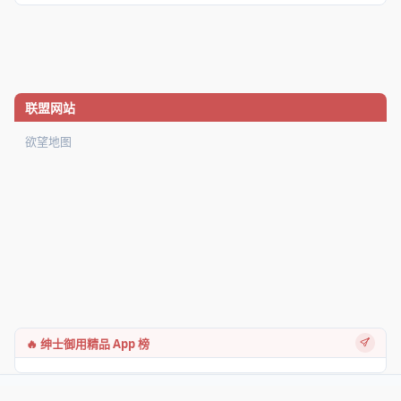
联盟网站
欲望地图
🔥 绅士御用精品 App 榜