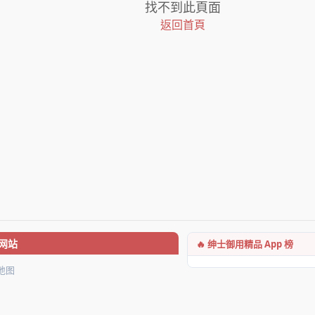
找不到此頁面
返回首頁
🔥 绅士御用精品 App 榜
网站
地图