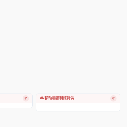
🎮 移动端福利姬特供