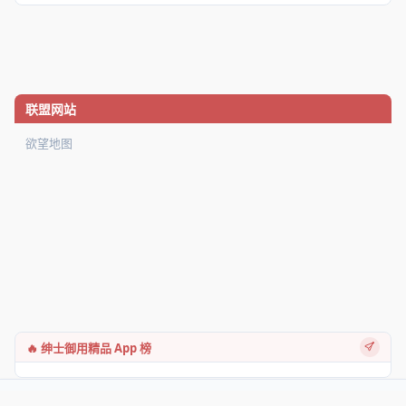
联盟网站
欲望地图
🔥 绅士御用精品 App 榜