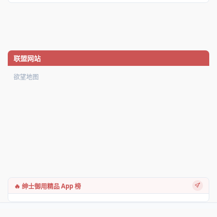
联盟网站
欲望地图
🔥 绅士御用精品 App 榜