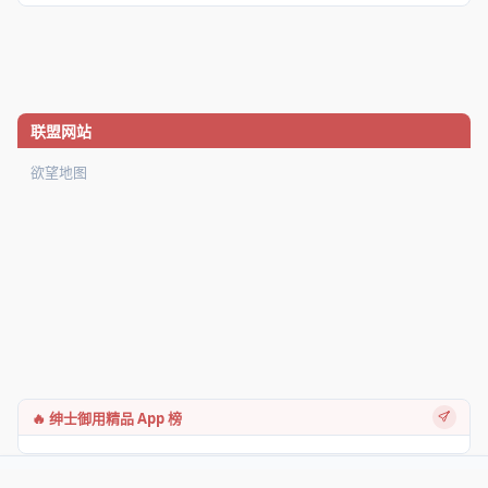
联盟网站
欲望地图
🔥 绅士御用精品 App 榜