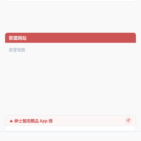
联盟网站
欲望地图
🔥 绅士御用精品 App 榜