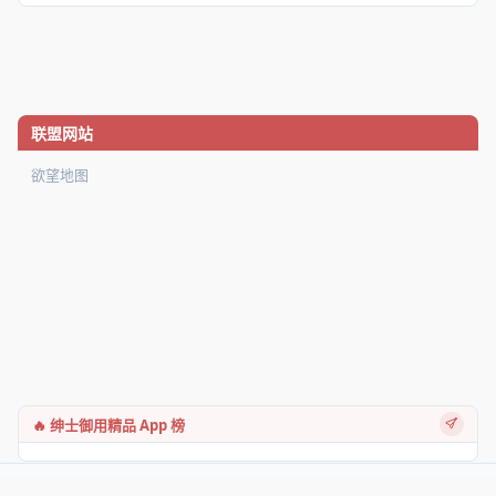
联盟网站
欲望地图
🔥 绅士御用精品 App 榜