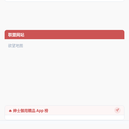
联盟网站
欲望地图
🔥 绅士御用精品 App 榜