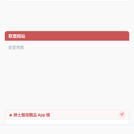
联盟网站
欲望地图
🔥 绅士御用精品 App 榜