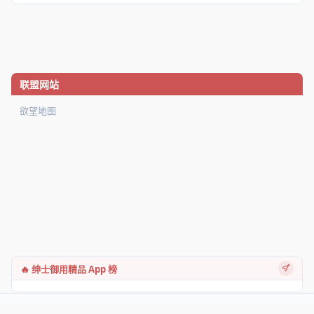
联盟网站
欲望地图
🔥 绅士御用精品 App 榜