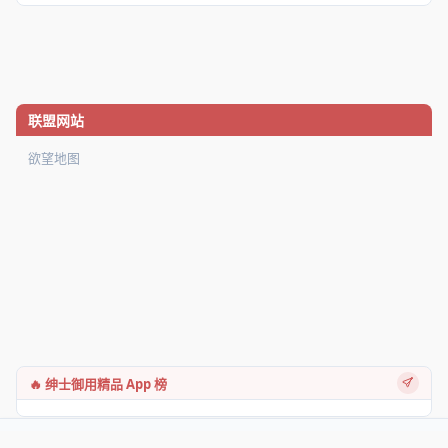
联盟网站
欲望地图
🔥 绅士御用精品 App 榜