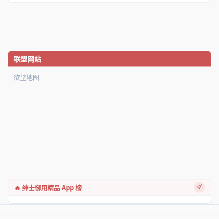
联盟网站
欲望地图
🔥 绅士御用精品 App 榜