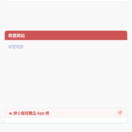
联盟网站
欲望地图
🔥 绅士御用精品 App 榜