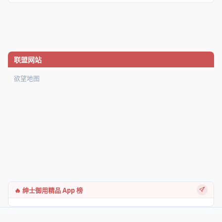
联盟网站
欲望地图
🔥 绅士御用精品 App 榜