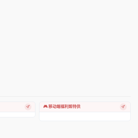
🎮 移动端福利姬特供