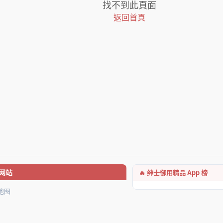
找不到此頁面
返回首頁
🔥 绅士御用精品 App 榜
网站
地图