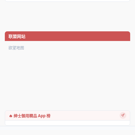
联盟网站
欲望地图
🔥 绅士御用精品 App 榜