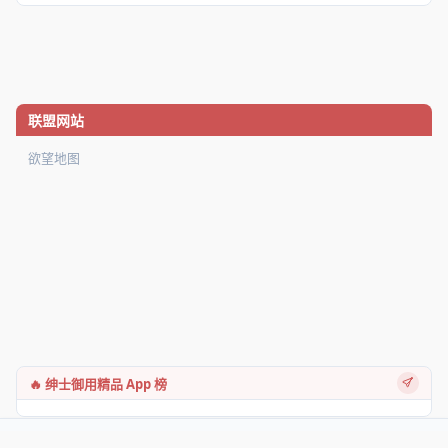
联盟网站
欲望地图
🔥 绅士御用精品 App 榜