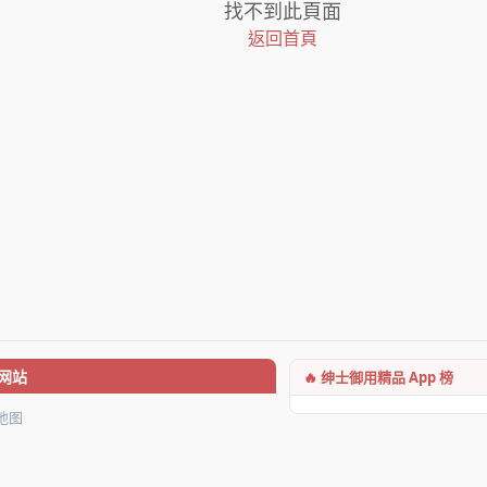
找不到此頁面
返回首頁
🔥 绅士御用精品 App 榜
网站
地图