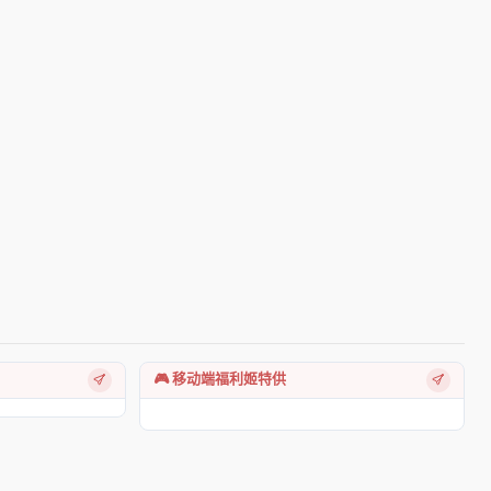
🎮 移动端福利姬特供