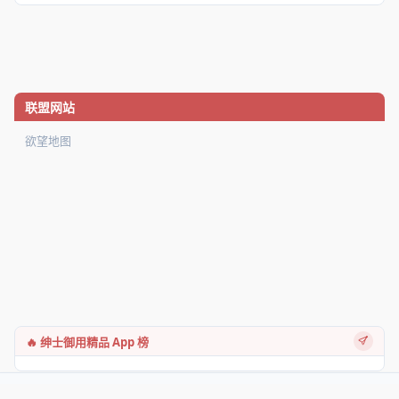
联盟网站
欲望地图
🔥 绅士御用精品 App 榜