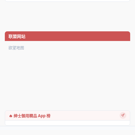
联盟网站
欲望地图
🔥 绅士御用精品 App 榜