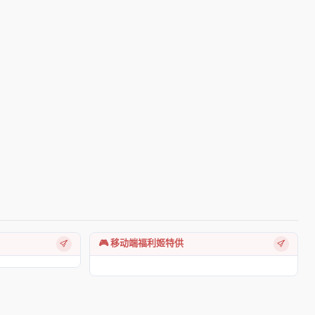
🎮 移动端福利姬特供