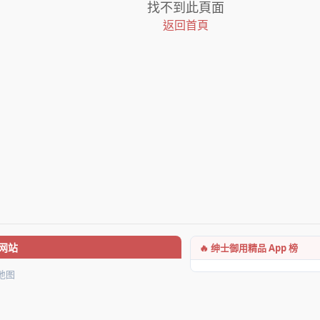
找不到此頁面
返回首頁
🔥 绅士御用精品 App 榜
网站
地图