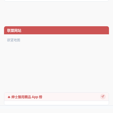
联盟网站
欲望地图
🔥 绅士御用精品 App 榜