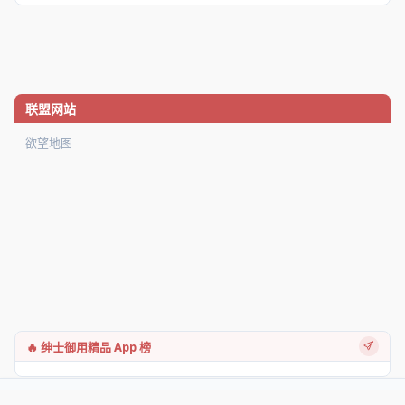
联盟网站
欲望地图
🔥 绅士御用精品 App 榜