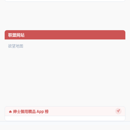
联盟网站
欲望地图
🔥 绅士御用精品 App 榜