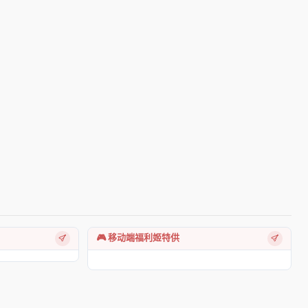
🎮 移动端福利姬特供