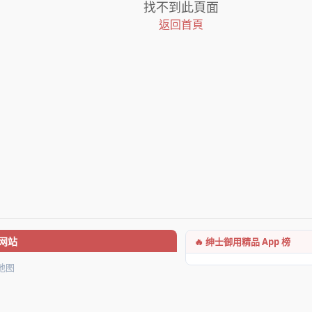
找不到此頁面
返回首頁
🔥 绅士御用精品 App 榜
网站
地图