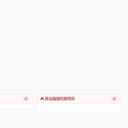
🎮 移动端福利姬特供