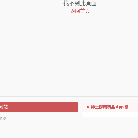
找不到此頁面
返回首頁
🔥 绅士御用精品 App 榜
网站
地图