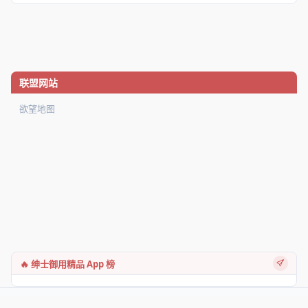
联盟网站
欲望地图
🔥 绅士御用精品 App 榜