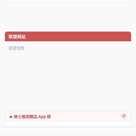
联盟网站
欲望地图
🔥 绅士御用精品 App 榜