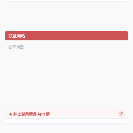
联盟网站
欲望地图
🔥 绅士御用精品 App 榜