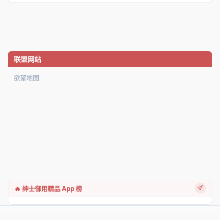
联盟网站
欲望地图
🔥 绅士御用精品 App 榜