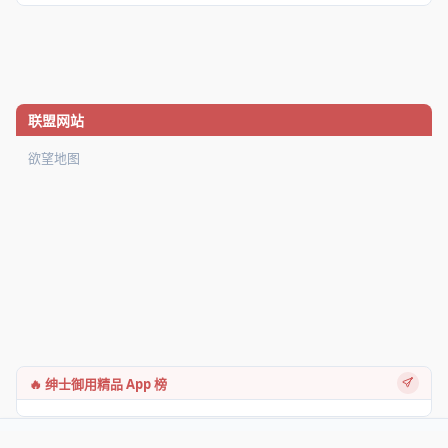
联盟网站
欲望地图
🔥 绅士御用精品 App 榜