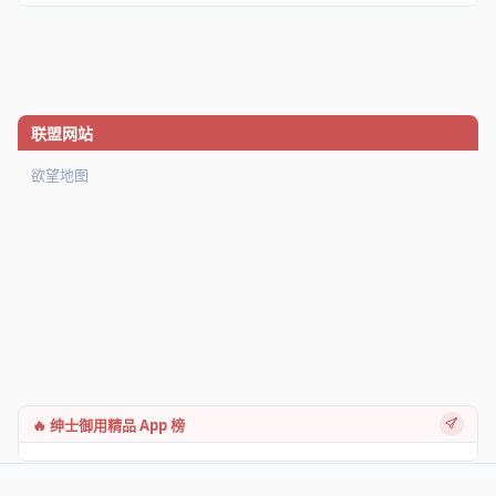
联盟网站
欲望地图
🔥 绅士御用精品 App 榜