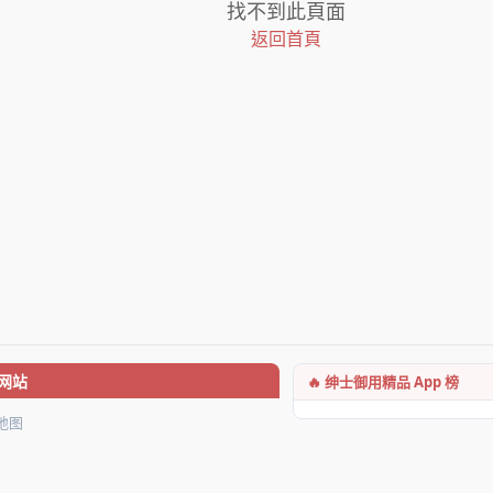
找不到此頁面
返回首頁
🔥 绅士御用精品 App 榜
网站
地图