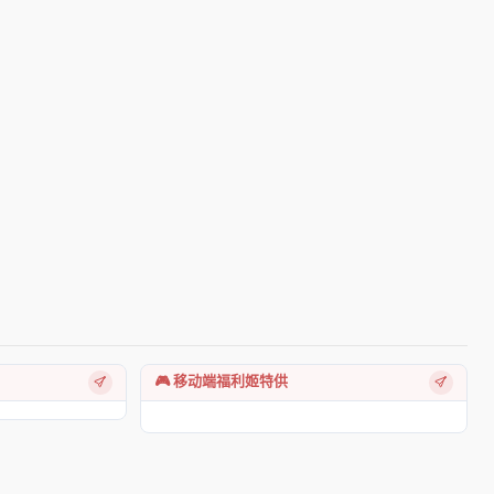
🎮 移动端福利姬特供