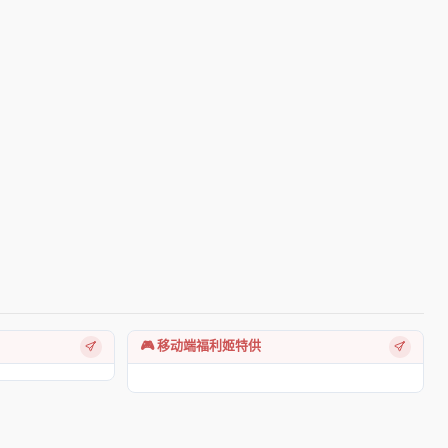
🎮 移动端福利姬特供