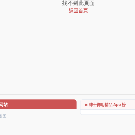
找不到此頁面
返回首頁
🔥 绅士御用精品 App 榜
网站
地图