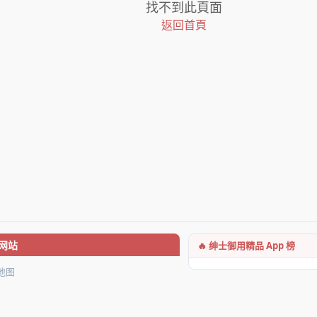
找不到此頁面
返回首頁
🔥 绅士御用精品 App 榜
网站
地图