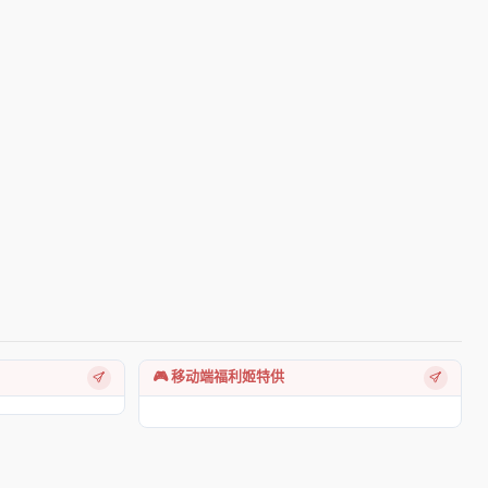
🎮 移动端福利姬特供