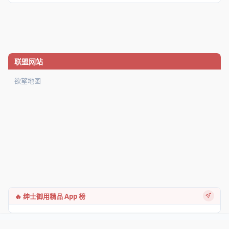
联盟网站
欲望地图
🔥 绅士御用精品 App 榜