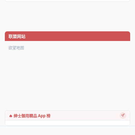
联盟网站
欲望地图
🔥 绅士御用精品 App 榜