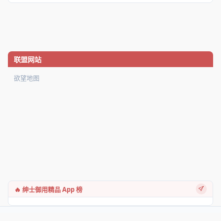
联盟网站
欲望地图
🔥 绅士御用精品 App 榜