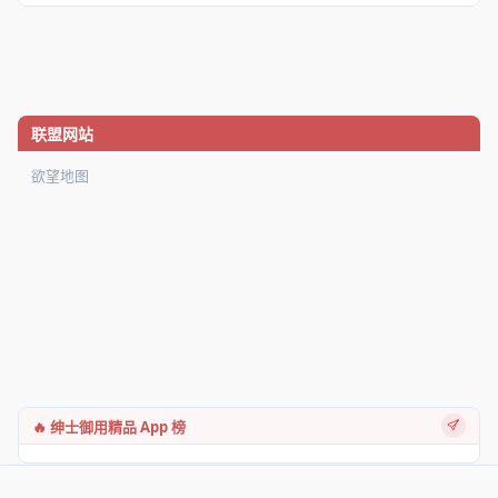
联盟网站
欲望地图
🔥 绅士御用精品 App 榜