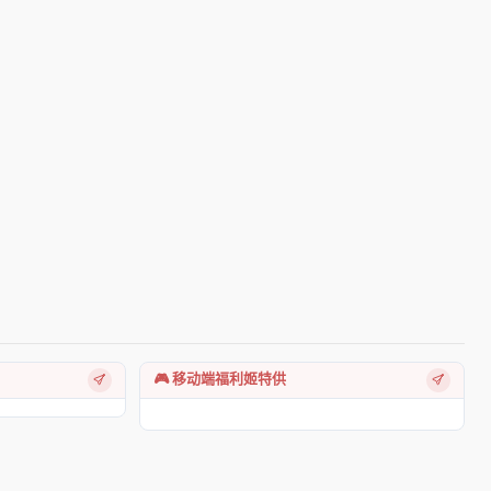
🎮 移动端福利姬特供