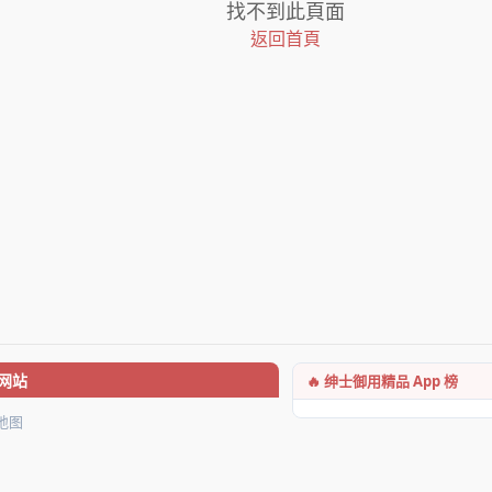
找不到此頁面
返回首頁
🔥 绅士御用精品 App 榜
网站
地图