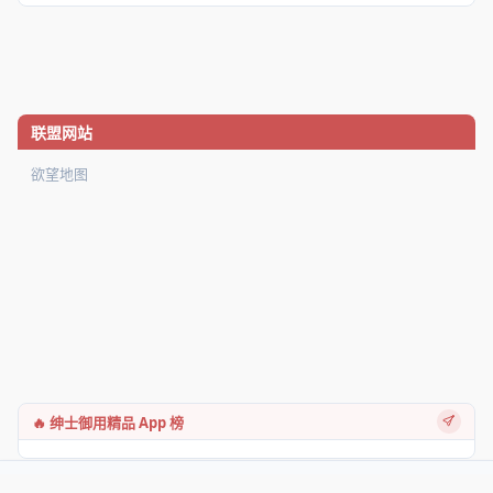
联盟网站
欲望地图
🔥 绅士御用精品 App 榜