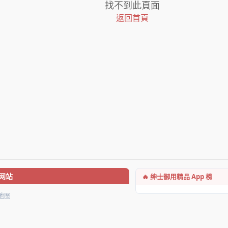
找不到此頁面
返回首頁
🔥 绅士御用精品 App 榜
网站
地图