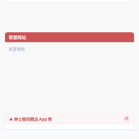
联盟网站
欲望地图
🔥 绅士御用精品 App 榜