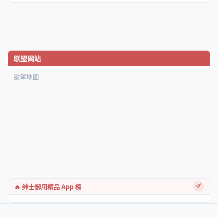
联盟网站
欲望地图
🔥 绅士御用精品 App 榜