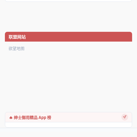
联盟网站
欲望地图
🔥 绅士御用精品 App 榜