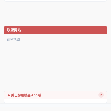
联盟网站
欲望地图
🔥 绅士御用精品 App 榜