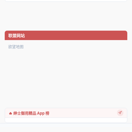
联盟网站
欲望地图
🔥 绅士御用精品 App 榜