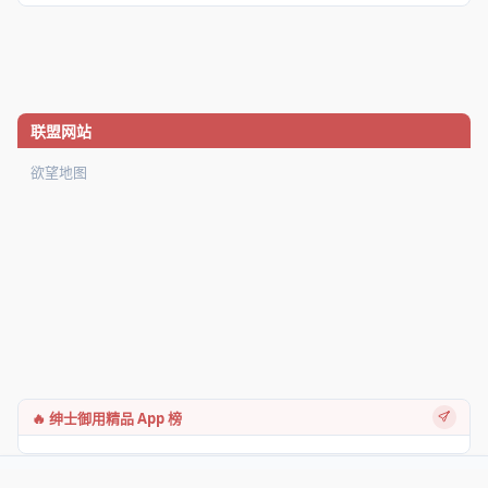
联盟网站
欲望地图
🔥 绅士御用精品 App 榜