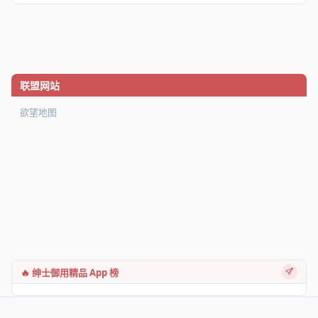
联盟网站
欲望地图
🔥 绅士御用精品 App 榜